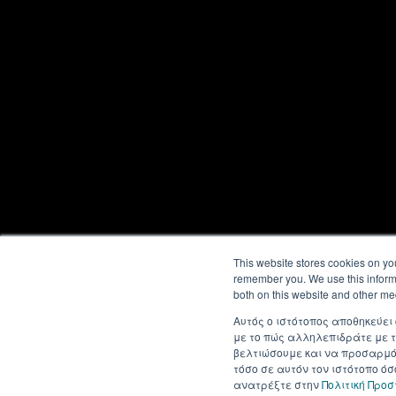
This website stores cookies on yo
remember you. We use this informa
both on this website and other me
Αυτός ο ιστότοπος αποθηκεύει
με το πώς αλληλεπιδράτε με τ
βελτιώσουμε και να προσαρμόσ
τόσο σε αυτόν τον ιστότοπο ό
ανατρέξτε στην
Πολιτική Προ